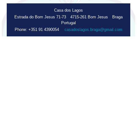
Casa dos Lagos
Estrada do Bom Jesus 71-73
4715-261 Bom Jesus
Braga
Portugal
Phone:
+351 91 4390054
casadoslagos.braga@gmail.com