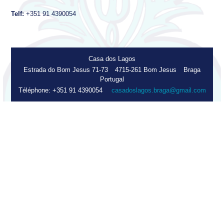
Telf:
+351 91 4390054
Casa dos Lagos
Estrada do Bom Jesus 71-73
4715-261 Bom Jesus
Braga
Portugal
Téléphone:
+351 91 4390054
casadoslagos.braga@gmail.com